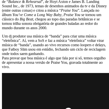
de “
Balance & Rehearsal
”, de Hoyt Axton e James B. Landing
Sound Inc., de 1973, temas de desenhos animados da tv e da Disney
(entre outras coisas) e criou a música “
Praise You
”. Lançada no
álbum
You’ve Come a Long Way Baby
,
Praise You
se tornou um
clássico do
Big Beat
, chegou ao topo das pa
radas britânicas e se
tornou trilha sonora obrigatória de grandes baladas ao redor do
mundo durante os anos 2000.
Um dj produtor usa música de “banda” para criar uma música
“eletrônica”. Aí, vem a SoS e faz a música “eletrônica” voltar virar
música de “banda”, usando ao vivo recursos como loopers e delays,
que Fatboy Slim usou em estúdio, fechando um ciclo de reciclagem
onde todos saem ganhando.
Para provar que boa música é algo que fala por si só, temos orgulho
de apresentar a nossa versão de Praise You, gravada totalmente ao
vivo.