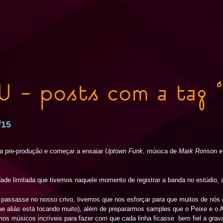
U - posts com a tag 
/15
 a pre-produção e começar a ensaiar
Uptown Funk
, música de
Mark Ronson e
ade limitada que tivemos naquele momento de registrar a banda no estúdio, a
passasse no nosso crivo, tivemos que nos esforçar para que muitos de nós
que aliás está tocando muito), além de prepararmos samples que o Peixe e o
s músicos incríveis para fazer com que cada linha ficasse bem fiel a grava