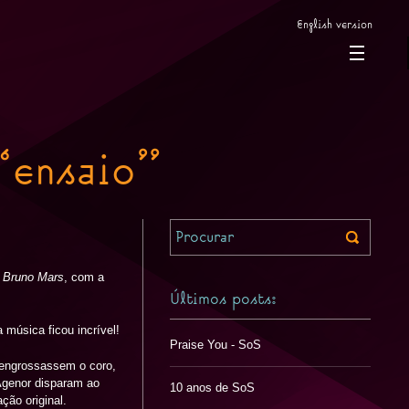
English version
“ensaio”
Procurar
 Bruno Mars
, com a
Últimos posts:
 música ficou incrível!
Praise You - SoS
 engrossassem o coro,
 Agenor disparam ao
10 anos de SoS
ção original.